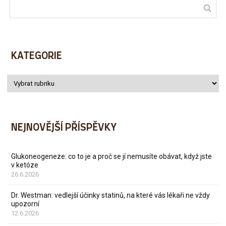
KATEGORIE
NEJNOVĚJŠÍ PŘÍSPĚVKY
Glukoneogeneze: co to je a proč se jí nemusíte obávat, když jste
v ketóze
26.6.2026
Dr. Westman: vedlejší účinky statinů, na které vás lékaři ne vždy
upozorní
12.6.2026