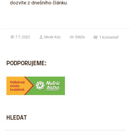
dozvíte z dnešního článku.
7.7. 2022
Mirek Kec
5963x
1
Komentář
PODPORUJEME:
HLEDAT