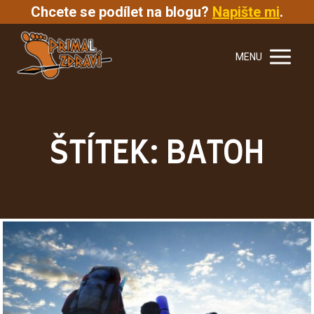
Chcete se podílet na blogu?
Napište mi
.
MENU
ŠTÍTEK: BATOH