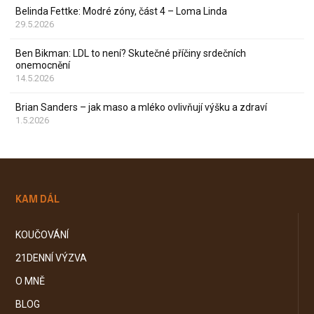
Belinda Fettke: Modré zóny, část 4 – Loma Linda
29.5.2026
Ben Bikman: LDL to není? Skutečné příčiny srdečních
onemocnění
14.5.2026
Brian Sanders – jak maso a mléko ovlivňují výšku a zdraví
1.5.2026
KAM DÁL
KOUČOVÁNÍ
21DENNÍ VÝZVA
O MNĚ
BLOG