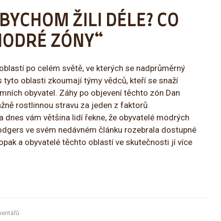
BYCHOM ŽILI DÉLE? CO
MODRÉ ZÓNY“
 oblastí po celém světě, ve kterých se nadprůměrný
 tyto oblasti zkoumají týmy vědců, kteří se snaží
 tamních obyvatel. Záhy po objevení těchto zón Dan
žně rostlinnou stravu za jeden z faktorů
 a dnes vám většina lidí řekne, že obyvatelé modrých
Rodgers ve svém nedávném článku rozebrala dostupné
pak a obyvatelé těchto oblastí ve skutečnosti jí více
entářů