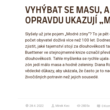
VYHÝBAT SE MASU, A
OPRAVDU UKAZUJÍ „
Slyšely už jste pojem „Modré zóny“? To je pět
počet obyvatel dožívá více než 100 let. Dodnes
zjistit, jaké tajemství stojí za dlouhověkostí
Buettener ve stejnojmenné knize označil převá
dlouhověkosti. Tahle myšlenka se rychle ujala
zón jedí málo masa a hodně zeleniny. Diana 
vědecké důkazy, aby ukázala, že často je to nao
živočišných potravin než jejich sousedé.
28.4. 2022
Mirek Kec
2835x
0
Kom