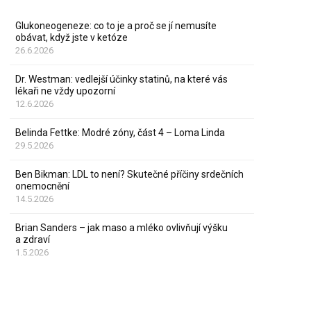
Glukoneogeneze: co to je a proč se jí nemusíte
obávat, když jste v ketóze
26.6.2026
Dr. Westman: vedlejší účinky statinů, na které vás
lékaři ne vždy upozorní
12.6.2026
Belinda Fettke: Modré zóny, část 4 – Loma Linda
29.5.2026
Ben Bikman: LDL to není? Skutečné příčiny srdečních
onemocnění
14.5.2026
Brian Sanders – jak maso a mléko ovlivňují výšku
a zdraví
1.5.2026