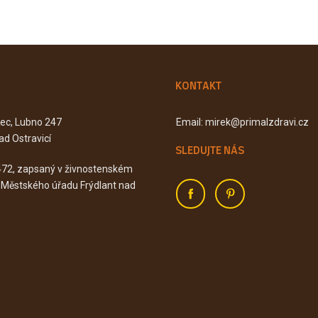
KONTAKT
Kec, Lubno 247
Email: mirek@primalzdravi.cz
ad Ostravicí
SLEDUJTE NÁS
472, zapsaný v živnostenském
u Městského úřadu Frýdlant nad