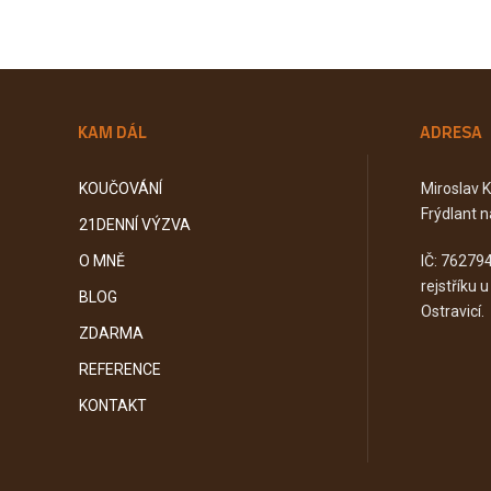
KAM DÁL
ADRESA
KOUČOVÁNÍ
Miroslav 
Frýdlant n
21DENNÍ VÝZVA
O MNĚ
IČ: 76279
rejstříku 
BLOG
Ostravicí.
ZDARMA
REFERENCE
KONTAKT