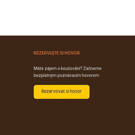
REZERVUJTE SI HOVOR
Máte zájem o koučování? Začneme
bezplatným poznávacím hovorem
Rezervovat si hovor