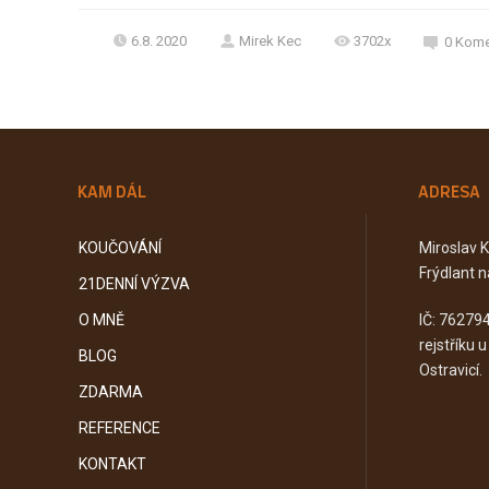
6.8. 2020
Mirek Kec
3702x
0
Kome
KAM DÁL
ADRESA
KOUČOVÁNÍ
Miroslav 
Frýdlant n
21DENNÍ VÝZVA
O MNĚ
IČ: 76279
rejstříku 
BLOG
Ostravicí.
ZDARMA
REFERENCE
KONTAKT