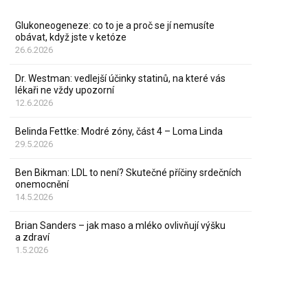
Glukoneogeneze: co to je a proč se jí nemusíte
obávat, když jste v ketóze
26.6.2026
Dr. Westman: vedlejší účinky statinů, na které vás
lékaři ne vždy upozorní
12.6.2026
Belinda Fettke: Modré zóny, část 4 – Loma Linda
29.5.2026
Ben Bikman: LDL to není? Skutečné příčiny srdečních
onemocnění
14.5.2026
Brian Sanders – jak maso a mléko ovlivňují výšku
a zdraví
1.5.2026