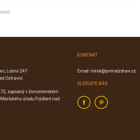
ntářů
KONTAKT
Kec, Lubno 247
Email: mirek@primalzdravi.cz
ad Ostravicí
SLEDUJTE NÁS
472, zapsaný v živnostenském
u Městského úřadu Frýdlant nad