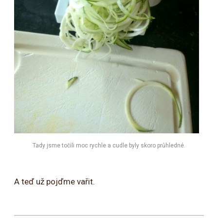
Tady jsme točili moc rychle a cudle byly skoro průhledné.
A teď už pojďme vařit.