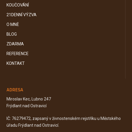
KOUČOVÁNÍ
21DENNÍ VÝZVA
O MNĚ
BLOG
ZDARMA
REFERENCE
KONTAKT
ADRESA
Miroslav Kec, Lubno 247
Frýdlant nad Ostravicí
IČ: 76279472, zapsaný v živnostenském rejstříku u Městského
úřadu Frýdlant nad Ostravicí.