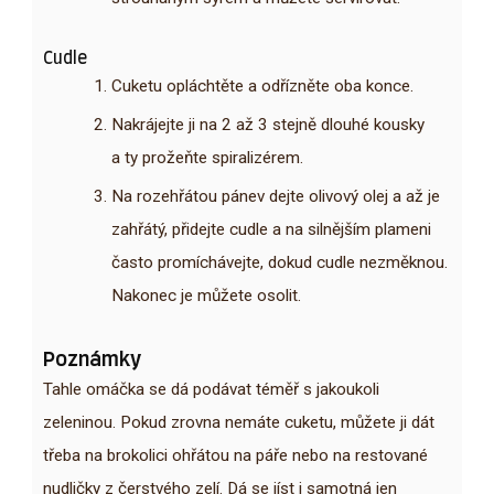
Cudle
Cuketu opláchtěte a odřízněte oba konce.
Nakrájejte ji na 2 až 3 stejně dlouhé kousky
a ty prožeňte spiralizérem.
Na rozehřátou pánev dejte olivový olej a až je
zahřátý, přidejte cudle a na silnějším plameni
často promíchávejte, dokud cudle nezměknou.
Nakonec je můžete osolit.
Poznámky
Tahle omáčka se dá podávat téměř s jakoukoli
zeleninou. Pokud zrovna nemáte cuketu, můžete ji dát
třeba na brokolici ohřátou na páře nebo na restované
nudličky z čerstvého zelí. Dá se jíst i samotná jen