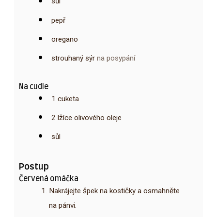
sůl
pepř
oregano
strouhaný sýr
na posypání
Na cudle
1
cuketa
2
lžíce
olivového oleje
sůl
Postup
Červená omáčka
Nakrájejte špek na kostičky a osmahněte
na pánvi.