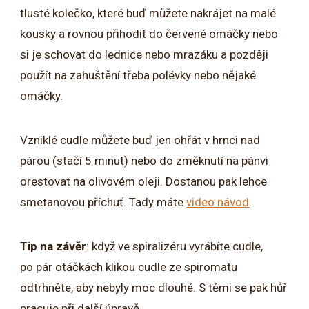
tlusté kolečko, které buď můžete nakrájet na malé
kousky a rovnou přihodit do červené omáčky nebo
si je schovat do lednice nebo mrazáku a později
použít na zahuštění třeba polévky nebo nějaké
omáčky.
Vzniklé cudle můžete buď jen ohřát v hrnci nad
párou (stačí 5 minut) nebo do změknutí na pánvi
orestovat na olivovém oleji. Dostanou pak lehce
smetanovou příchuť. Tady máte
video návod
.
Tip na závěr
: když ve spiralizéru vyrábíte cudle,
po pár otáčkách klikou cudle ze spiromatu
odtrhněte, aby nebyly moc dlouhé. S těmi se pak hůř
pracuje při další úpravě.