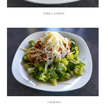
třeba s cudlemi
s brokolicí