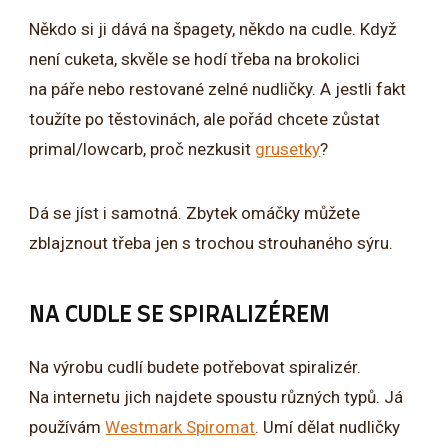
Někdo si ji dává na špagety, někdo na cudle. Když
není cuketa, skvěle se hodí třeba na brokolici
na páře nebo restované zelné nudličky. A jestli fakt
toužíte po těstovinách, ale pořád chcete zůstat
primal/lowcarb, proč nezkusit
grusetky
?
Dá se jíst i samotná. Zbytek omáčky můžete
zblajznout třeba jen s trochou strouhaného sýru.
NA CUDLE SE SPIRALIZÉREM
Na výrobu cudlí budete potřebovat spiralizér.
Na internetu jich najdete spoustu různých typů. Já
používám
Westmark Spiromat
. Umí dělat nudličky