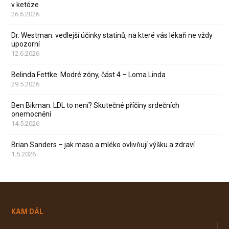
v ketóze
26.6.2026
Dr. Westman: vedlejší účinky statinů, na které vás lékaři ne vždy
upozorní
12.6.2026
Belinda Fettke: Modré zóny, část 4 – Loma Linda
29.5.2026
Ben Bikman: LDL to není? Skutečné příčiny srdečních
onemocnění
14.5.2026
Brian Sanders – jak maso a mléko ovlivňují výšku a zdraví
1.5.2026
KAM DÁL