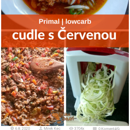
6.8. 2020
Mirek Kec
3704x
0 Komentářů