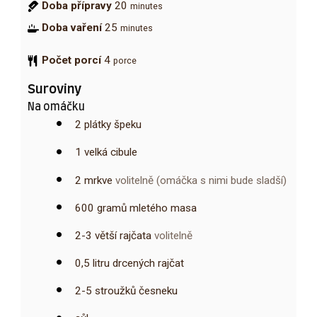
Doba přípravy
20
minutes
Doba vaření
25
minutes
Počet porcí
4
porce
Suroviny
Na omáčku
2
plátky
špeku
1
velká cibule
2
mrkve
volitelně (omáčka s nimi bude sladší)
600
gramů
mletého masa
2-3
větší rajčata
volitelně
0,5
litru
drcených rajčat
2-5
stroužků
česneku