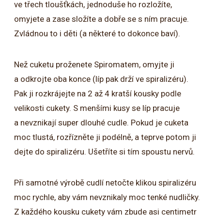
ve třech tloušťkách, jednoduše ho rozložíte,
omyjete a zase složíte a dobře se s ním pracuje.
Zvládnou to i děti (a některé to dokonce baví).
Než cuketu proženete Spiromatem, omyjte ji
a odkrojte oba konce (líp pak drží ve spiralizéru).
Pak ji rozkrájejte na 2 až 4 kratší kousky podle
velikosti cukety. S menšími kusy se líp pracuje
a nevznikají super dlouhé cudle. Pokud je cuketa
moc tlustá, rozřízněte ji podélně, a teprve potom ji
dejte do spiralizéru. Ušetříte si tím spoustu nervů.
Při samotné výrobě cudlí netočte klikou spiralizéru
moc rychle, aby vám nevznikaly moc tenké nudličky.
Z každého kousku cukety vám zbude asi centimetr