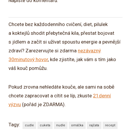
Napište do komentářů.
Chcete bez každodenního cvičení, diet, pilulek
a koktejlů shodit přebytečná kila, přestat bojovat
s jídlem a začít si užívat spoustu energie a pevnější
zdraví? Zarezervujte si zdarma
nezávazný
30minutový hovor
, kde zjistíte, jak vám s tím jako
váš kouč pomůžu.
Pokud zrovna nehledáte kouče, ale sami na sobě
chcete zapracovat a cítit se líp, zkuste
21denní
výzvu
(pořád je ZDARMA).
Tagy:
cudle
cuketa
nudle
omáčka
rajčata
recept