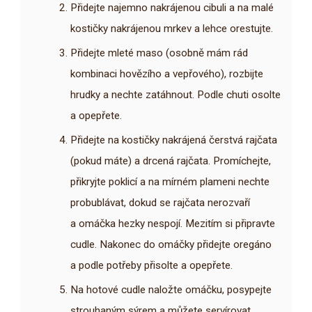
Přidejte najemno nakrájenou cibuli a na malé
kostičky nakrájenou mrkev a lehce orestujte.
Přidejte mleté maso (osobně mám rád
kombinaci hovězího a vepřového), rozbijte
hrudky a nechte zatáhnout. Podle chuti osolte
a opepřete.
Přidejte na kostičky nakrájená čerstvá rajčata
(pokud máte) a drcená rajčata. Promíchejte,
přikryjte poklicí a na mírném plameni nechte
probublávat, dokud se rajčata nerozvaří
a omáčka hezky nespojí. Mezitím si připravte
cudle. Nakonec do omáčky přidejte oregáno
a podle potřeby přisolte a opepřete.
Na hotové cudle naložte omáčku, posypejte
strouhaným sýrem a můžete servírovat.