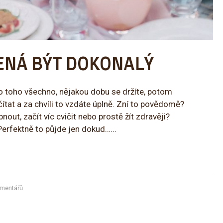
ENÁ BÝT DOKONALÝ
do toho všechno, nějakou dobu se držíte, potom
čítat a za chvíli to vzdáte úplně. Zní to povědomě?
t, začít víc cvičit nebo prostě žít zdravěji?
Perfektně to půjde jen dokud…...
mentářů