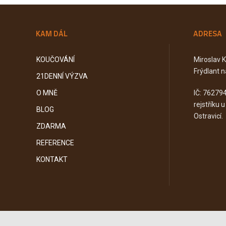
KAM DÁL
ADRESA
KOUČOVÁNÍ
Miroslav 
Frýdlant n
21DENNÍ VÝZVA
O MNĚ
IČ: 76279
rejstříku 
BLOG
Ostravicí.
ZDARMA
REFERENCE
KONTAKT