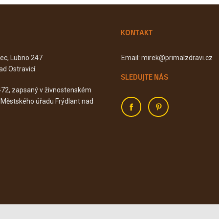
KONTAKT
Kec, Lubno 247
Email: mirek@primalzdravi.cz
ad Ostravicí
SLEDUJTE NÁS
472, zapsaný v živnostenském
u Městského úřadu Frýdlant nad