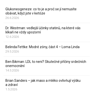
Glukoneogeneze: co to je a proč se jí nemusíte
obávat, když jste v ketóze
26.6.2026
Dr. Westman: vedlejší účinky statinů, na které vás
lékaři ne vždy upozorní
12.6.2026
Belinda Fettke: Modré zóny, část 4 – Loma Linda
29.5.2026
Ben Bikman: LDL to není? Skutečné příčiny srdečních
onemocnění
14.5.2026
Brian Sanders – jak maso a mléko ovlivňují výšku
a zdraví
1.5.2026