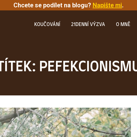
Chcete se podílet na blogu?
Napište mi
.
KOUČOVÁNÍ
21DENNÍ VÝZVA
O MNĚ
TÍTEK: PEFEKCIONISM