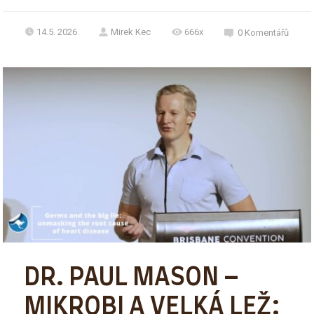
14.5. 2026
Mirek Kec
666x
0
Komentářů
DR. PAUL MASON –
MIKROBI A VELKÁ LEŽ: