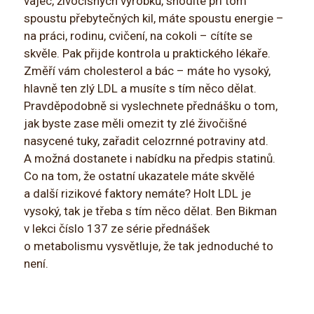
vajec, živočišných výrobků, shodíte při tom
spoustu přebytečných kil, máte spoustu energie –
na práci, rodinu, cvičení, na cokoli – cítíte se
skvěle. Pak přijde kontrola u praktického lékaře.
Změří vám cholesterol a bác – máte ho vysoký,
hlavně ten zlý LDL a musíte s tím něco dělat.
Pravděpodobně si vyslechnete přednášku o tom,
jak byste zase měli omezit ty zlé živočišné
nasycené tuky, zařadit celozrnné potraviny atd.
A možná dostanete i nabídku na předpis statinů.
Co na tom, že ostatní ukazatele máte skvělé
a další rizikové faktory nemáte? Holt LDL je
vysoký, tak je třeba s tím něco dělat. Ben Bikman
v lekci číslo 137 ze série přednášek
o metabolismu vysvětluje, že tak jednoduché to
není.