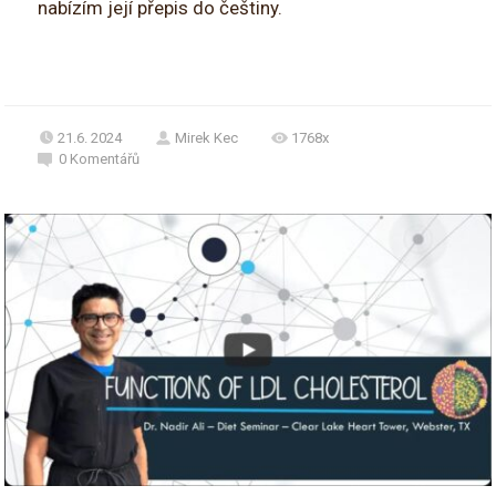
nabízím její přepis do češtiny.
21.6. 2024
Mirek Kec
1768x
0
Komentářů