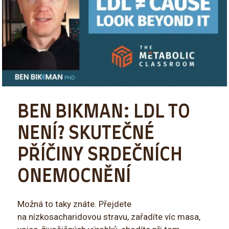
BEN BIKMAN: LDL TO
NENÍ? SKUTEČNÉ
PŘÍČINY SRDEČNÍCH
ONEMOCNĚNÍ
Možná to taky znáte. Přejdete
na nízkosacharidovou stravu, zařadíte víc masa,