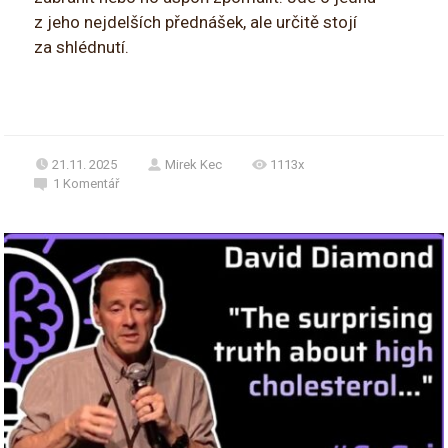
z jeho nejdelších přednášek, ale určitě stojí
za shlédnutí.
21.11. 2025
Mirek Kec
1113x
1
Komentář