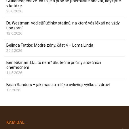
Glukoneogeneze: co to je a proč se jí nemusíte obávat, když jste
v ketóze
26.6.2026
Dr. Westman: vedlejší účinky statinů, na které vás lékaři ne vždy
upozorní
12.6.2026
Belinda Fettke: Modré zóny, část 4 – Loma Linda
29.5.2026
Ben Bikman: LDL to není? Skutečné příčiny srdečních
onemocnění
14.5.2026
Brian Sanders – jak maso a mléko ovlivňují výšku a zdraví
1.5.2026
KAM DÁL