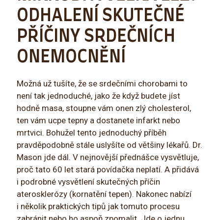
ODHALENÍ SKUTEČNÉ
PŘÍČINY SRDEČNÍCH
ONEMOCNĚNÍ
Možná už tušíte, že se srdečními chorobami to
není tak jednoduché, jako že když budete jíst
hodně masa, stoupne vám onen zlý cholesterol,
ten vám ucpe tepny a dostanete infarkt nebo
mrtvici. Bohužel tento jednoduchý příběh
pravděpodobně stále uslyšíte od většiny lékařů. Dr.
Mason jde dál. V nejnovější přednášce vysvětluje,
proč tato 60 let stará povídačka neplatí. A přidává
i podrobné vysvětlení skutečných příčin
aterosklerózy (kornatění tepen). Nakonec nabízí
i několik praktických tipů jak tomuto procesu
zabránit nebo ho aspoň zpomalit. Jde o jednu