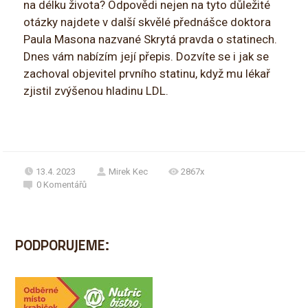
na délku života? Odpovědi nejen na tyto důležité
otázky najdete v další skvělé přednášce doktora
Paula Masona nazvané Skrytá pravda o statinech.
Dnes vám nabízím její přepis. Dozvíte se i jak se
zachoval objevitel prvního statinu, když mu lékař
zjistil zvýšenou hladinu LDL.
13.4. 2023
Mirek Kec
2867x
0
Komentářů
PODPORUJEME: