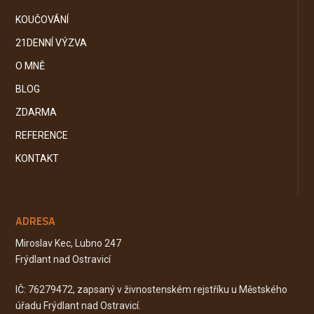
KOUČOVÁNÍ
21DENNÍ VÝZVA
O MNĚ
BLOG
ZDARMA
REFERENCE
KONTAKT
ADRESA
Miroslav Kec, Lubno 247
Frýdlant nad Ostravicí
IČ: 76279472, zapsaný v živnostenském rejstříku u Městského
úřadu Frýdlant nad Ostravicí.