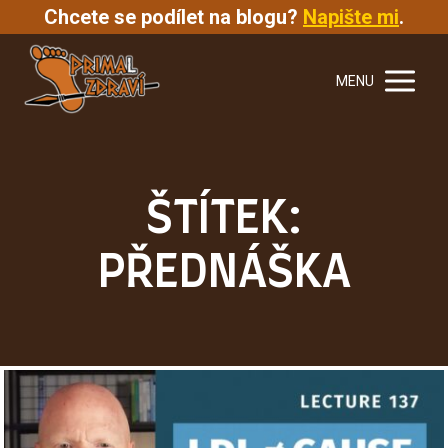
Chcete se podílet na blogu?
Napište mi
.
MENU
ŠTÍTEK:
PŘEDNÁŠKA