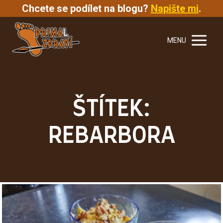
Chcete se podílet na blogu?
Napište mi
.
MENU
ŠTÍTEK:
REBARBORA