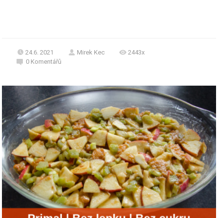
24.6. 2021
Mirek Kec
2443x
0
Komentářů