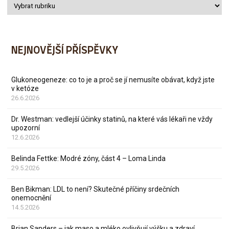
NEJNOVĚJŠÍ PŘÍSPĚVKY
Glukoneogeneze: co to je a proč se jí nemusíte obávat, když jste
v ketóze
26.6.2026
Dr. Westman: vedlejší účinky statinů, na které vás lékaři ne vždy
upozorní
12.6.2026
Belinda Fettke: Modré zóny, část 4 – Loma Linda
29.5.2026
Ben Bikman: LDL to není? Skutečné příčiny srdečních
onemocnění
14.5.2026
Brian Sanders – jak maso a mléko ovlivňují výšku a zdraví