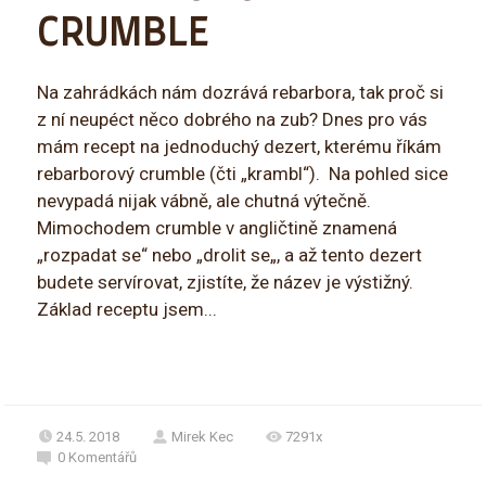
CRUMBLE
Na zahrádkách nám dozrává rebarbora, tak proč si
z ní neupéct něco dobrého na zub? Dnes pro vás
mám recept na jednoduchý dezert, kterému říkám
rebarborový crumble (čti „krambl“). Na pohled sice
nevypadá nijak vábně, ale chutná výtečně.
Mimochodem crumble v angličtině znamená
„rozpadat se“ nebo „drolit se„, a až tento dezert
budete servírovat, zjistíte, že název je výstižný.
Základ receptu jsem...
24.5. 2018
Mirek Kec
7291x
0
Komentářů