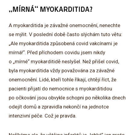
„MÍRNÁ“ MYOKARDITIDA?
A myokarditida je závažné onemocnění, nenechte
se mýlit. V poslední době často slýchám tuto větu:
„Ale myokarditida způsobená covid vakcínami je
mírná!“. Před příchodem covidu jsem nikdy
o „mírné“ myokarditidě neslyšel. Než přišel covid,
byla myokarditida vždy považována za závažné
onemocnění. Lidé, kteří tohle říkají, chtějí říct, že
pacienti přijatí do nemocnice s myokarditidou
po očkování jsou obvykle schopni po několika dnech
odejít domů a zpravidla nekončí na jednotce
intenzivní péče. Což je pravda.
Neříkáme ale, že většina infarktů je „lehká“ jen proto,