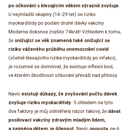
po očkování s klesajícím věkem výrazně zvyšuje
.
U nejmladší skupiny (16-29 let) se riziko
myokarditidy po podání druhé dávky vakcíny
Moderna dokonce zvýšilo 74krát! Vzhledem k tomu,
že
snižující se věk znamená také snižující se
riziko váženého průběhu onemocnění covid
(včetně klesajícího rizika myokarditidy po infekci),
je rozumné se domnívat, že existuje inflexní bod,
ve kterém škodlivost očkování převáží nad přínosy.
Navíc
existují důkazy, že zvyšování počtu dávek
zvyšuje riziko myokarditidy
. S ohledem na tyto
dva faktory je můj odměřený názor takový, že
dávat
posilovací vakcíny zdravým mladým lidem,
a zejména dětem, je šílenost
. Navíc
spousta
, ne-li