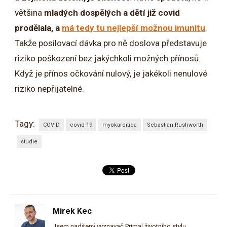
většina
mladých dospělých a dětí již covid
prodělala, a
má tedy tu nejlepší možnou imunitu
.
Takže posilovací dávka pro ně doslova představuje
riziko poškození bez jakýchkoli možných přínosů.
Když je přínos očkování nulový, je jakékoli nenulové
riziko nepřijatelné.
Tagy:
COVID
covid-19
myokarditida
Sebastian Rushworth
studie
Mirek Kec
Jsem nadšený vyznavač Primal životního stylu,