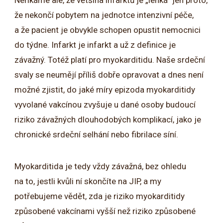
že nekončí pobytem na jednotce intenzivní péče,
a že pacient je obvykle schopen opustit nemocnici
do týdne. Infarkt je infarkt a už z definice je
závažný. Totéž platí pro myokarditidu. Naše srdeční
svaly se neumějí příliš dobře opravovat a dnes není
možné zjistit, do jaké míry epizoda myokarditidy
vyvolané vakcínou zvyšuje u dané osoby budoucí
riziko závažných dlouhodobých komplikací, jako je
chronické srdeční selhání nebo fibrilace síní.
Myokarditida je tedy vždy závažná, bez ohledu
na to, jestli kvůli ní skončíte na JIP, a my
potřebujeme vědět, zda je riziko myokarditidy
způsobené vakcínami vyšší než riziko způsobené