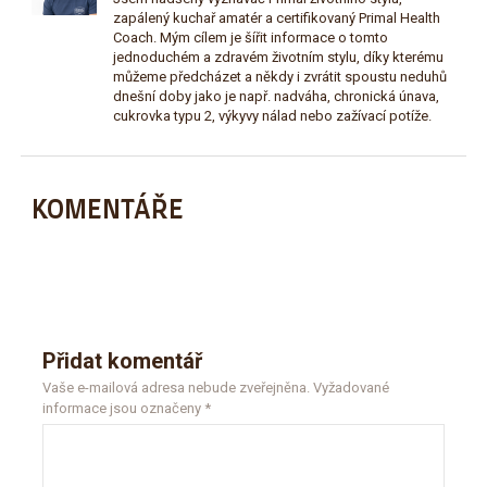
zapálený kuchař amatér a certifikovaný Primal Health
Coach. Mým cílem je šířit informace o tomto
jednoduchém a zdravém životním stylu, díky kterému
můžeme předcházet a někdy i zvrátit spoustu neduhů
dnešní doby jako je např. nadváha, chronická únava,
cukrovka typu 2, výkyvy nálad nebo zažívací potíže.
KOMENTÁŘE
Přidat komentář
Vaše e-mailová adresa nebude zveřejněna.
Vyžadované
informace jsou označeny
*