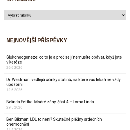
NEJNOVĚJŠÍ PŘÍSPĚVKY
Glukoneogeneze: co to je a proč se jí nemusíte obávat, když jste
v ketóze
26.6.2026
Dr. Westman: vedlejší účinky statinů, na které vás lékaři ne vždy
upozorní
12.6.2026
Belinda Fettke: Modré zóny, část 4 – Loma Linda
29.5.2026
Ben Bikman: LDL to není? Skutečné příčiny srdečních
onemocnění
14.5.2026