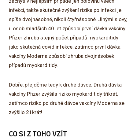
zachytí v nejlepším případě jen polovinu všech
infekcí, takže skutečné zvýšení rizika po infekci je
spíše dvojnásobné, nikoli čtyřnásobné. Jinými slovy,
u osob mladších 40 let způsobí první dávka vakcíny
Pfizer zhruba stejný počet případů myokarditidy
jako skutečná covid infekce, zatímco první dávka
vakcíny Moderna způsobí zhruba dvojnásobek
případů myokarditidy.
Dobře, přejděme tedy k druhé dávce. Druhá dávka
vakcíny Pfizer zvýšila riziko myokarditidy třikrát,
zatímco riziko po druhé dávce vakcíny Moderna se
zvýšilo 21krát!
CO SI Z TOHO VZÍT