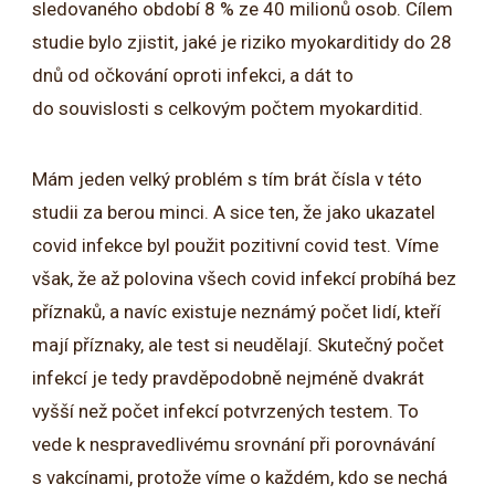
sledovaného období 8 % ze 40 milionů osob. Cílem
studie bylo zjistit, jaké je riziko myokarditidy do 28
dnů od očkování oproti infekci, a dát to
do souvislosti s celkovým počtem myokarditid.
Mám jeden velký problém s tím brát čísla v této
studii za berou minci. A sice ten, že jako ukazatel
covid infekce byl použit pozitivní covid test. Víme
však, že až polovina všech covid infekcí probíhá bez
příznaků, a navíc existuje neznámý počet lidí, kteří
mají příznaky, ale test si neudělají. Skutečný počet
infekcí je tedy pravděpodobně nejméně dvakrát
vyšší než počet infekcí potvrzených testem. To
vede k nespravedlivému srovnání při porovnávání
s vakcínami, protože víme o každém, kdo se nechá