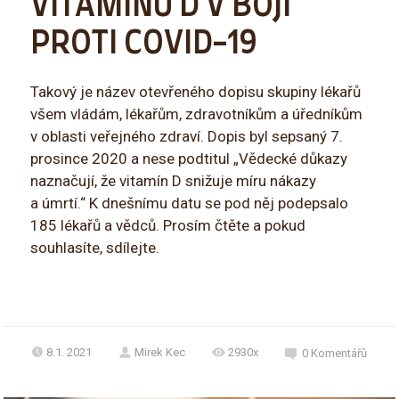
VITAMÍNU D V BOJI
PROTI COVID-19
Takový je název otevřeného dopisu skupiny lékařů
všem vládám, lékařům, zdravotníkům a úředníkům
v oblasti veřejného zdraví. Dopis byl sepsaný 7.
prosince 2020 a nese podtitul „Vědecké důkazy
naznačují, že vitamín D snižuje míru nákazy
a úmrtí.“ K dnešnímu datu se pod něj podepsalo
185 lékařů a vědců. Prosím čtěte a pokud
souhlasíte, sdílejte.
8.1. 2021
Mirek Kec
2930x
0
Komentářů