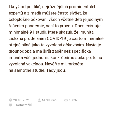
I když od politiků, nejrůznějších prominentních
expertů a z médií můžete často slyšet, že
celoplošné očkování všech včetně dětí je jediným
řešením pandemie, není to pravda. Dnes existuje
minimálně 91 studií, které ukazují, že imunita
získaná proděláním COVID-19 je často minimálně
stejně silná jako ta vyvolaná očkováním. Navíc je
dlouhodobá a má širší záběr než specifická
imunita vůči jednomu konkrétnímu spike proteinu
vyvolaná vakcínou. Nevěřte mi, mrkněte
na samotné studie. Tady jsou.
28.10. 2021
Mirek Kec
1803x
0
Komentářů