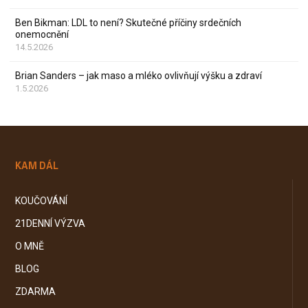
Ben Bikman: LDL to není? Skutečné příčiny srdečních
onemocnění
14.5.2026
Brian Sanders – jak maso a mléko ovlivňují výšku a zdraví
1.5.2026
KAM DÁL
KOUČOVÁNÍ
21DENNÍ VÝZVA
O MNĚ
BLOG
ZDARMA