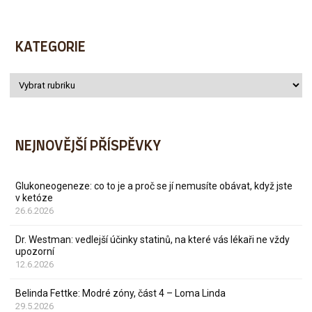
KATEGORIE
NEJNOVĚJŠÍ PŘÍSPĚVKY
Glukoneogeneze: co to je a proč se jí nemusíte obávat, když jste
v ketóze
26.6.2026
Dr. Westman: vedlejší účinky statinů, na které vás lékaři ne vždy
upozorní
12.6.2026
Belinda Fettke: Modré zóny, část 4 – Loma Linda
29.5.2026