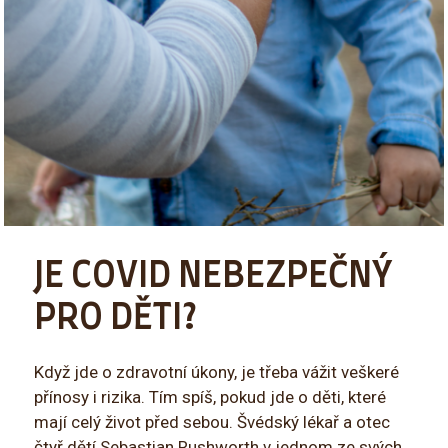
JE COVID NEBEZPEČNÝ
PRO DĚTI?
Když jde o zdravotní úkony, je třeba vážit veškeré
přínosy i rizika. Tím spíš, pokud jde o děti, které
mají celý život před sebou. Švédský lékař a otec
čtyř dětí Sebastian Rushworth v jednom ze svých