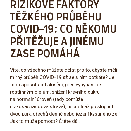
RIZIKOVÉ FAKTORY
TĚŽKÉHO PRŮBĚHU
COVID-19: CO NĚKOMU
PŘITĚŽUJE A JINÉMU
ZASE POMÁHÁ
Víte, co všechno můžete dělat pro to, abyste měli
mírný průběh COVID-19 až se s ním potkáte? Je
toho spousta od slunění, přes vyhýbání se
rostlinným olejům, snížení krevního cukru
na normální úroveň (tady pomůže
nízkosacharidová strava), hubnutí až po slupnutí
dvou para ořechů denně nebo jezení kysaného zelí.
Jak to může pomoct? Čtěte dál.