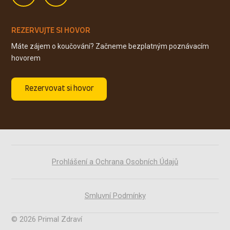
REZERVUJTE SI HOVOR
Máte zájem o koučování? Začneme bezplatným poznávacím
hovorem
Rezervovat si hovor
Prohlášení a Ochrana Osobních Údajů
Smluvní Podmínky
© 2026 Primal Zdraví