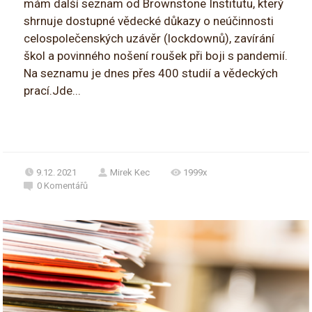
mám další seznam od Brownstone Institutu, který
shrnuje dostupné vědecké důkazy o neúčinnosti
celospolečenských uzávěr (lockdownů), zavírání
škol a povinného nošení roušek při boji s pandemií.
Na seznamu je dnes přes 400 studií a vědeckých
prací.Jde...
9.12. 2021
Mirek Kec
1999x
0
Komentářů