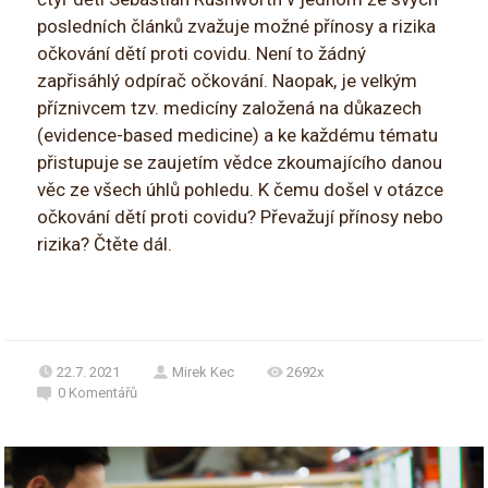
posledních článků zvažuje možné přínosy a rizika
očkování dětí proti covidu. Není to žádný
zapřisáhlý odpírač očkování. Naopak, je velkým
příznivcem tzv. medicíny založená na důkazech
(evidence-based medicine) a ke každému tématu
přistupuje se zaujetím vědce zkoumajícího danou
věc ze všech úhlů pohledu. K čemu došel v otázce
očkování dětí proti covidu? Převažují přínosy nebo
rizika? Čtěte dál.
22.7. 2021
Mirek Kec
2692x
0
Komentářů