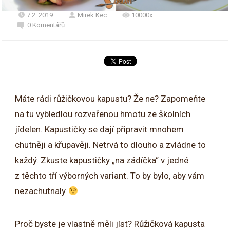
7.2. 2019
Mirek Kec
10000x
0 Komentářů
Máte rádi růžičkovou kapustu? Že ne? Zapomeňte
na tu vybledlou rozvařenou hmotu ze školních
jídelen. Kapustičky se dají připravit mnohem
chutněji a křupavěji. Netrvá to dlouho a zvládne to
každý. Zkuste kapustičky „na zádíčka“ v jedné
z těchto tří výborných variant. To by bylo, aby vám
nezachutnaly
Proč byste je vlastně měli jíst? Růžičková kapusta