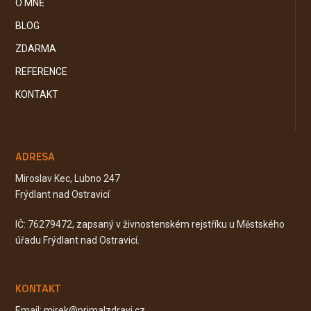
O MNĚ
BLOG
ZDARMA
REFERENCE
KONTAKT
ADRESA
Miroslav Kec, Lubno 247
Frýdlant nad Ostravicí
IČ: 76279472, zapsaný v živnostenském rejstříku u Městského
úřadu Frýdlant nad Ostravicí.
KONTAKT
Email: mirek@primalzdravi.cz