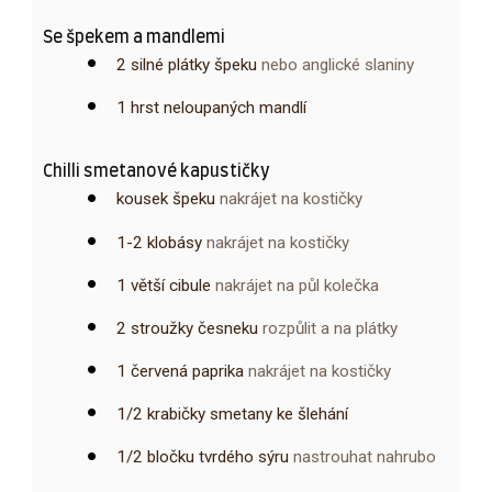
Se špekem a mandlemi
2
silné plátky
špeku
nebo anglické slaniny
1
hrst
neloupaných mandlí
Chilli smetanové kapustičky
kousek
špeku
nakrájet na kostičky
1-2
klobásy
nakrájet na kostičky
1
větší cibule
nakrájet na půl kolečka
2
stroužky
česneku
rozpůlit a na plátky
1
červená paprika
nakrájet na kostičky
1/2
krabičky
smetany ke šlehání
1/2
bločku
tvrdého sýru
nastrouhat nahrubo