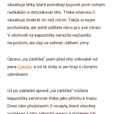
obsahuje látky, které pomáhají bojovat proti volným
radikálům a detoxikovat tělo. Třeba vitamínu C
obsahuje dvakrát víc než citrón. Takže si nejen
pochutnáte, ale ještě uděláte něco pro své zdraví.
V obchodě na kapustičky narazíte nejčastěji
na podzim, ale dají se sehnat i během zimy.
Úpravu „na zádíčka“ jsem před lety odkoukal od
pana
Cuketky
a od té doby si jen hraji s různými
obměnami.
Už po základní úpravě „na zádíčka“ můžete
kapustičky servírovat třeba jako přílohu k masu.
Dnes vám představím 3 recepty, které všechny
vycházejí z této základní úpravy a přidáním pár