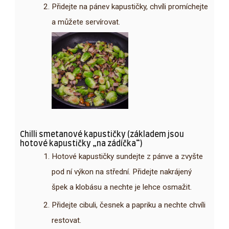
Přidejte na pánev kapustičky, chvíli promíchejte
a můžete servírovat.
Chilli smetanové kapustičky (základem jsou
hotové kapustičky „na zádíčka“)
Hotové kapustičky sundejte z pánve a zvyšte
pod ní výkon na střední. Přidejte nakrájený
špek a klobásu a nechte je lehce osmažit.
Přidejte cibuli, česnek a papriku a nechte chvíli
restovat.