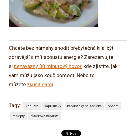
Chcete bez námahy shodit přebytečná kila, být
zdravější a mít spoustu energie? Zarezervujte
si
nezávazný 30 minutový hovor
, kde zjistíte, jak
vám můžu jako kouč pomoct. Nebo to
můžete
zkusit sami
.
Tagy:
kapusta
kapustičky
kapustičky na zádíčka
recept
recepty
růžičková kapusta