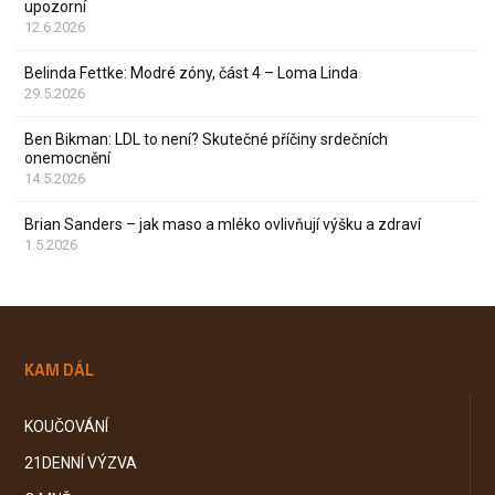
upozorní
12.6.2026
Belinda Fettke: Modré zóny, část 4 – Loma Linda
29.5.2026
Ben Bikman: LDL to není? Skutečné příčiny srdečních
onemocnění
14.5.2026
Brian Sanders – jak maso a mléko ovlivňují výšku a zdraví
1.5.2026
KAM DÁL
KOUČOVÁNÍ
21DENNÍ VÝZVA