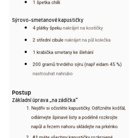
1
špetka
chilli
Sýrovo-smetanové kapustičky
4
plátky
špeku
nakrájet na kostičky
2
střední cibule
nakrájet na půl kolečka
1
krabička
smetany ke šlehání
200
gramů
trvrdého sýru (např eidam 45 %)
nastrouhat nahrubo
Postup
Základní úprava „na zádíčka“
Nejdřív si očistěte kapustičky. Odřízněte košťál,
odlámejte špinavé listy a podélně rozkrojte
napůl a řezem nahoru skládejte na prkénko.
Až máte všechny kapustičky rozkrojené,