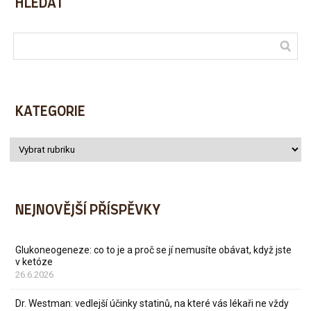
HLEDAT
KATEGORIE
NEJNOVĚJŠÍ PŘÍSPĚVKY
Glukoneogeneze: co to je a proč se jí nemusíte obávat, když jste
v ketóze
26.6.2026
Dr. Westman: vedlejší účinky statinů, na které vás lékaři ne vždy