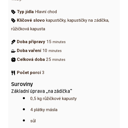
Typ jídla
Hlavní chod
Klíčové slovo
kapustičky, kapustičky na zádíčka,
růžičková kapusta
Doba přípravy
15
minutes
Doba vaření
10
minutes
Celková doba
25
minutes
Počet porcí
3
Suroviny
Základní úprava „na zádíčka“
0,5
kg
růžičkové kapusty
4
plátky
másla
sůl