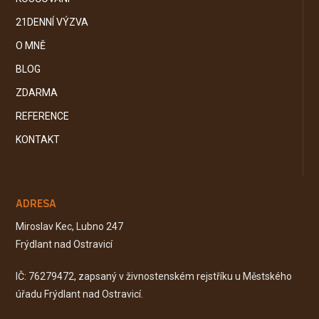
21DENNÍ VÝZVA
O MNĚ
BLOG
ZDARMA
REFERENCE
KONTAKT
ADRESA
Miroslav Kec, Lubno 247
Frýdlant nad Ostravicí
IČ: 76279472, zapsaný v živnostenském rejstříku u Městského
úřadu Frýdlant nad Ostravicí.