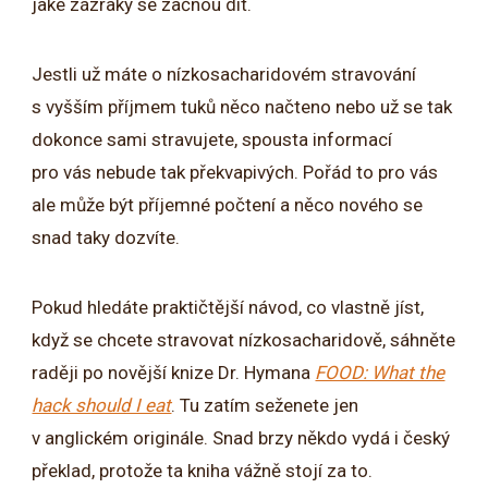
jaké zázraky se začnou dít.
Jestli už máte o nízkosacharidovém stravování
s vyšším příjmem tuků něco načteno nebo už se tak
dokonce sami stravujete, spousta informací
pro vás nebude tak překvapivých. Pořád to pro vás
ale může být příjemné počtení a něco nového se
snad taky dozvíte.
Pokud hledáte praktičtější návod, co vlastně jíst,
když se chcete stravovat nízkosacharidově, sáhněte
raději po novější knize Dr. Hymana
FOOD: What the
hack should I eat
. Tu zatím seženete jen
v anglickém originále. Snad brzy někdo vydá i český
překlad, protože ta kniha vážně stojí za to.