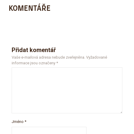
KOMENTÁŘE
Přidat komentář
Vaše e-mailová adresa nebude zveřejněna.
Vyžadované
informace jsou označeny
*
Jméno
*