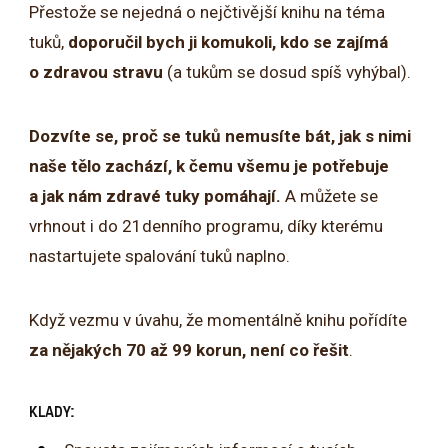
Přestože se nejedná o nejčtivější knihu na téma
tuků,
doporučil bych ji
komukoli, kdo se zajímá
o zdravou stravu
(a tukům se dosud spíš vyhýbal).
Dozvíte se, proč se tuků nemusíte bát, jak s nimi
naše tělo zachází, k čemu všemu je potřebuje
a jak nám zdravé tuky pomáhají.
A můžete se
vrhnout i do 21denního programu, díky kterému
nastartujete spalování tuků naplno.
Když vezmu v úvahu, že momentálně knihu pořídíte
za nějakých 70 až 99 korun, není co řešit
.
KLADY: