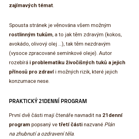
zajímavých témat
.
Spousta stránek je věnována všem možným
rostlinným tukům
, a to jak těm zdravým (kokos,
avokádo, olivový olej …), tak těm nezdravým
(vysoce zpracované semínkové oleje). Autor
rozebírá
i problematiku živočišných tuků a jejich
přínosů
pro zdraví
i možných rizik, které jejich
konzumace nese.
PRAKTICKÝ 21DENNÍ PROGRAM
První dvě části mají čtenáře navnadit na
21denní
program
popsaný ve
třetí části
nazvané
Plán
na zhubnutí a ozdravení těla
.