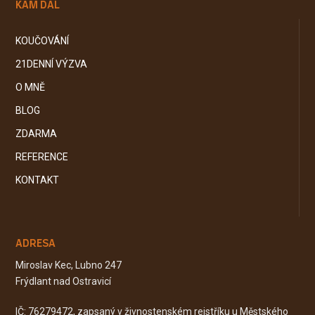
KAM DÁL
KOUČOVÁNÍ
21DENNÍ VÝZVA
O MNĚ
BLOG
ZDARMA
REFERENCE
KONTAKT
ADRESA
Miroslav Kec, Lubno 247
Frýdlant nad Ostravicí
IČ: 76279472, zapsaný v živnostenském rejstříku u Městského