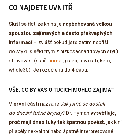
CO NAJDETE UVNITŘ
Sluší se říct, že kniha je
napěchovaná velkou
spoustou zajímavých a často překvapivých
informací
– zvlášť pokud jste zatím nepřišli
do styku s některým z nízkosacharidových stylů
stravování (např.
primal
, paleo, lowcarb, keto,
whole30). Je rozdělená do 4 částí.
VŠE, CO BY VÁS O TUCÍCH MOHLO ZAJÍMAT
V
první části
nazvané
Jak jsme se dostali
do dnešní tučné bryndy?
Dr. Hyman
vysvětluje,
proč mají dnes tuky tak špatnou pověst
, jak k ní
přispěly nekvalitní nebo špatně interpretované