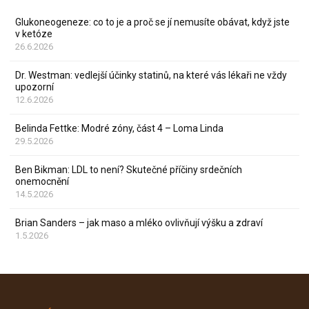
Glukoneogeneze: co to je a proč se jí nemusíte obávat, když jste
v ketóze
26.6.2026
Dr. Westman: vedlejší účinky statinů, na které vás lékaři ne vždy
upozorní
12.6.2026
Belinda Fettke: Modré zóny, část 4 – Loma Linda
29.5.2026
Ben Bikman: LDL to není? Skutečné příčiny srdečních
onemocnění
14.5.2026
Brian Sanders – jak maso a mléko ovlivňují výšku a zdraví
1.5.2026