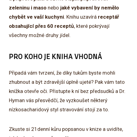
zeleninu i maso
nebo
jaké vybavení by nemělo
chybět ve vaší kuchyni
. Knihu uzavírá
receptář
obsahující přes 60 receptů
, které pokrývají
všechny možné druhy jídel.
PRO KOHO JE KNIHA VHODNÁ
Připadá vám tvrzení, že díky tukům byste mohli
zhubnout a být zdravější úplně ujeté? Pak vám tato
knížka otevře oči. Přistupte k ní bez předsudků a Dr.
Hyman vás přesvědčí, že vyzkoušet některý
nízkosacharidový styl stravování stojí za to.
Zkuste si 21denní kůru popsanou v knize a uvidíte,