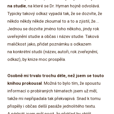
na studie
, na které se Dr. Hyman hojně odvolává.
Typicky takový odkaz vypadá tak, že se dozvíte, že
někdo někdy někde zkoumal to a to a zjistil, že….
Jednou se dozvíte jméno toho někoho, jindy rok
uveřejnění studie a občas i název studie. Taková
maličkost jako, přidat poznámku s odkazem
na konkrétní studii (název, autoři, rok zveřejnění,
odkaz), by knize moc prospěla.
Osobně mi trvalo trochu déle, než jsem se touto
knihou prokousal
. Možná to bylo tím, že spoustu
informací o probíraných tématech jsem už měl,
takže mi nepřipadala tak překvapivá. Snad k tomu
přispěly i občas delší pasáže jednolitého textu.
A párkrát jsem měl pocit, že překlad by chtěl