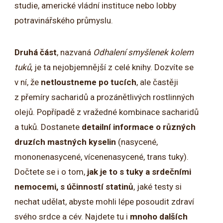
studie, americké vládní instituce nebo lobby
potravinářského průmyslu.
Druhá část
, nazvaná
Odhalení smyšlenek kolem
tuků
, je ta nejobjemnější z celé knihy. Dozvíte se
v ní, že
netloustneme po tucích
, ale častěji
z přemíry sacharidů a prozánětlivých rostlinných
olejů. Popřípadě z vražedné kombinace sacharidů
a tuků. Dostanete
detailní informace o různých
druzích mastných kyselin
(nasycené,
mononenasycené, vícenenasycené, trans tuky).
Dočtete se i o tom,
jak je to s tuky a srdečními
nemocemi, s účinností statinů
, jaké testy si
nechat udělat, abyste mohli lépe posoudit zdraví
svého srdce a cév. Najdete tu i
mnoho dalších