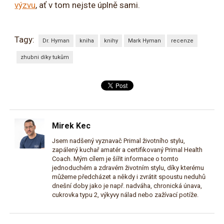
výzvu
, ať v tom nejste úplně sami.
Tagy:
Dr. Hyman
kniha
knihy
Mark Hyman
recenze
zhubni díky tukům
Mirek Kec
Jsem nadšený vyznavač Primal životního stylu,
zapálený kuchař amatér a certifikovaný Primal Health
Coach. Mým cílem je šířit informace o tomto
jednoduchém a zdravém životním stylu, díky kterému
můžeme předcházet a někdy i zvrátit spoustu neduhů
dnešní doby jako je např. nadváha, chronická únava,
cukrovka typu 2, výkyvy nálad nebo zažívací potíže.