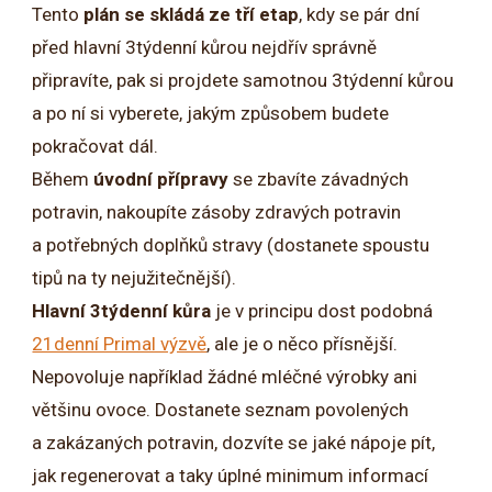
Tento
plán se skládá ze tří etap
, kdy se pár dní
před hlavní 3týdenní kůrou nejdřív správně
připravíte, pak si projdete samotnou 3týdenní kůrou
a po ní si vyberete, jakým způsobem budete
pokračovat dál.
Během
úvodní přípravy
se zbavíte závadných
potravin, nakoupíte zásoby zdravých potravin
a potřebných doplňků stravy (dostanete spoustu
tipů na ty nejužitečnější).
Hlavní 3týdenní kůra
je v principu dost podobná
21denní Primal výzvě
, ale je o něco přísnější.
Nepovoluje například žádné mléčné výrobky ani
většinu ovoce. Dostanete seznam povolených
a zakázaných potravin, dozvíte se jaké nápoje pít,
jak regenerovat a taky úplné minimum informací