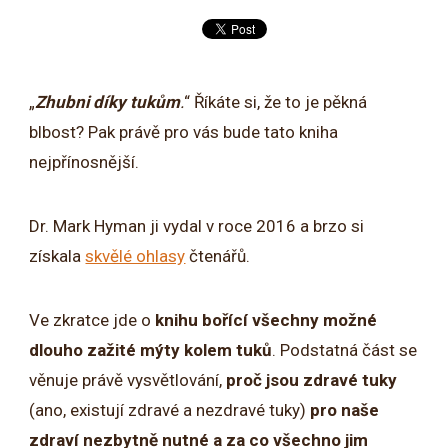
„
Zhubni díky tukům
.
“ Říkáte si, že to je pěkná
blbost? Pak právě pro vás bude tato kniha
nejpřínosnější.
Dr. Mark Hyman ji vydal v roce 2016 a brzo si
získala
skvělé ohlasy
čtenářů.
Ve zkratce jde o
knihu bořící všechny možné
dlouho zažité mýty kolem tuků
. Podstatná část se
věnuje právě vysvětlování,
proč jsou zdravé tuky
(ano, existují zdravé a nezdravé tuky)
pro naše
zdraví nezbytně nutné a za co všechno jim