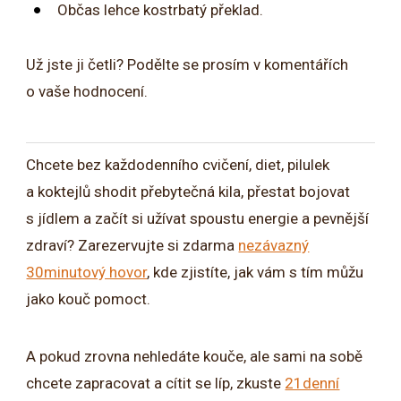
Občas lehce kostrbatý překlad.
Už jste ji četli? Podělte se prosím v komentářích
o vaše hodnocení.
Chcete bez každodenního cvičení, diet, pilulek
a koktejlů shodit přebytečná kila, přestat bojovat
s jídlem a začít si užívat spoustu energie a pevnější
zdraví? Zarezervujte si zdarma
nezávazný
30minutový hovor
, kde zjistíte, jak vám s tím můžu
jako kouč pomoct.
A pokud zrovna nehledáte kouče, ale sami na sobě
chcete zapracovat a cítit se líp, zkuste
21denní