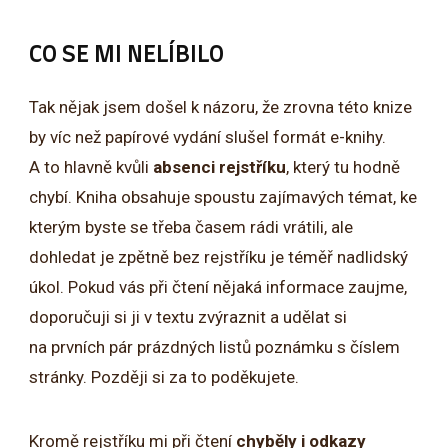
CO SE MI NELÍBILO
Tak nějak jsem došel k názoru, že zrovna této knize
by víc než papírové vydání slušel formát e-knihy.
A to hlavně kvůli
absenci rejstříku
, který tu hodně
chybí. Kniha obsahuje spoustu zajímavých témat, ke
kterým byste se třeba časem rádi vrátili, ale
dohledat je zpětně bez rejstříku je téměř nadlidský
úkol. Pokud vás při čtení nějaká informace zaujme,
doporučuji si ji v textu zvýraznit a udělat si
na prvních pár prázdných listů poznámku s číslem
stránky. Později si za to poděkujete.
Kromě rejstříku mi při čtení
chyběly i odkazy