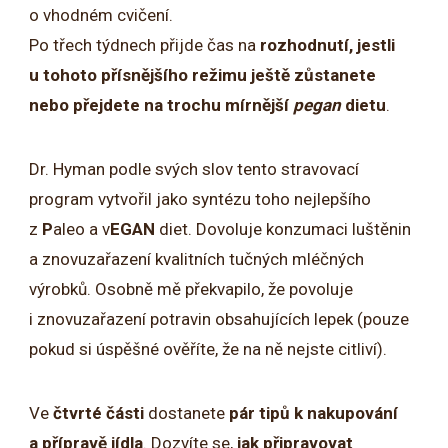
o vhodném cvičení.
Po třech týdnech přijde čas na
rozhodnutí, jestli
u tohoto přísnějšího režimu ještě zůstanete
nebo přejdete na trochu mírnější
pegan
dietu
.
Dr. Hyman podle svých slov tento stravovací
program vytvořil jako syntézu toho nejlepšího
z
P
aleo a v
EGAN
diet. Dovoluje konzumaci luštěnin
a znovuzařazení kvalitních tučných mléčných
výrobků. Osobně mě překvapilo, že povoluje
i znovuzařazení potravin obsahujících lepek (pouze
pokud si úspěšné ověříte, že na ně nejste citliví).
Ve
čtvrté části
dostanete
pár tipů k nakupování
a přípravě jídla
. Dozvíte se,
jak připravovat