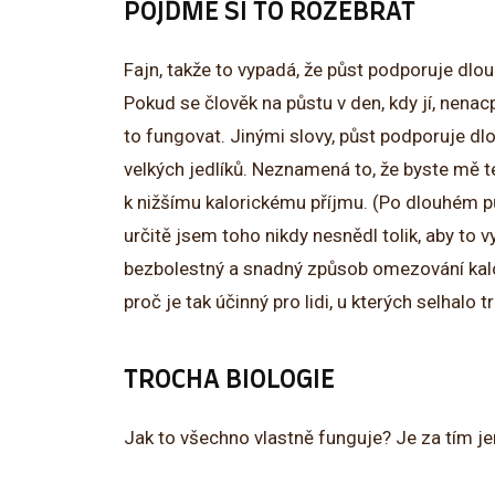
POJĎME SI TO ROZEBRAT
Fajn, takže to vypadá, že půst podporuje dlo
Pokud se člověk na půstu v den, kdy jí, nenacp
to fungovat. Jinými slovy, půst podporuje dl
velkých jedlíků. Neznamená to, že byste mě t
k nižšímu kalorickému příjmu. (Po dlouhém pů
určitě jsem toho nikdy nesnědl tolik, aby to vy
bezbolestný a snadný způsob omezování kalori
proč je tak účinný pro lidi, u kterých selhalo 
TROCHA BIOLOGIE
Jak to všechno vlastně funguje? Je za tím j