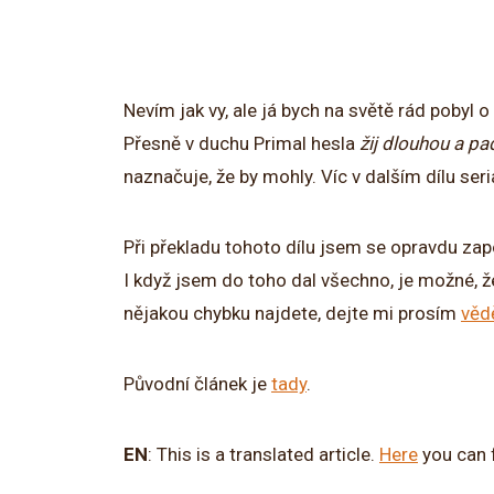
Nevím jak vy, ale já bych na světě rád pobyl o
Přesně v duchu Primal hesla
žij dlouhou a pa
naznačuje, že by mohly. Víc v dalším dílu se
Při překladu tohoto dílu jsem se opravdu zap
I když jsem do toho dal všechno, je možné, 
nějakou chybku najdete, dejte mi prosím
věd
Původní článek je
tady
.
EN
: This is a translated article.
Here
you can f