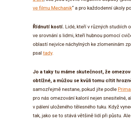
ve filmu Mechanik
“ a pro každodenní úkoly po
Řídnutí kostí.
Lidé, kteří v různých studiích o
ve srovnání s lidmi, kteří hubnou pomocí cvič
oblastí nejvíce náchylných ke zlomeninám 
psal
tady
.
Jo a taky tu máme skutečnost, že omezován
obtížné, a můžou se kvůli tomu cítit hrozně
samozřejmě nestane, pokud jíte podle
Primal
pro nás omezování kalorií nejen snesitelné, 
v pálení uloženého tělesného tuku. Když vyne
tak, jako se to stává většině lidí při půstu. 