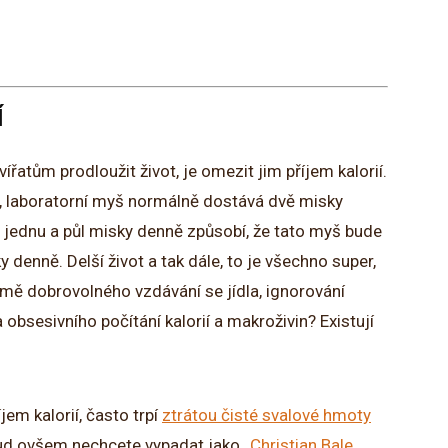
Í
tům prodloužit život, je omezit jim příjem kalorií.
, laboratorní myš normálně dostává dvě misky
a jednu a půl misky denně způsobí, že tato myš bude
y denně. Delší život a tak dále, to je všechno super,
omě dobrovolného vzdávání se jídla, ignorování
 a obsesivního počítání kalorií a makroživin? Existují
jem kalorií, často trpí
ztrátou čisté svalové hmoty
kud ovšem nechcete vypadat jako „
Christian Bale