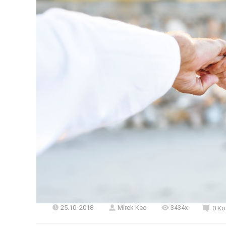
25.10. 2018
Mirek Kec
3434x
0 Ko