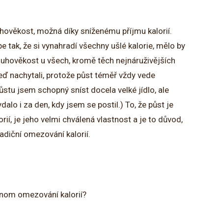
uhověkost, možná díky sníženému příjmu kalorií.
e tak, že si vynahradí všechny ušlé kalorie, mělo by
ouhověkost u všech, kromě těch nejnáruživějších
eď nachytali, protože půst téměř vždy vede
stu jsem schopný sníst docela velké jídlo, ale
dalo i za den, kdy jsem se postil.) To, že půst je
í, je jeho velmi chválená vlastnost a je to důvod,
tradiční omezování kalorií.
enom omezování kalorií?