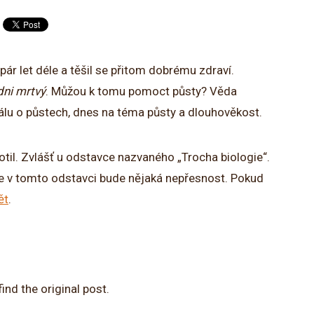
 pár let déle a těšil se přitom dobrému zdraví.
dni mrtvý
. Můžou k tomu pomoct půsty? Věda
riálu o půstech, dnes na téma půsty a dlouhověkost.
otil. Zvlášť u odstavce nazvaného „Trocha biologie“.
že v tomto odstavci bude nějaká nepřesnost. Pokud
ět
.
ind the original post.