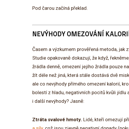
Pod čarou začíná překlad.
NEVÝHODY OMEZOVÁNÍ KALORI
Časem a výzkumem prověřená metoda, jak zvířa
Studie opakovaně dokazují, že když, řekněme
žrádla denně, omezení jejího žrádla pouze n
žít déle než jiná, která stále dostává dvě misk
ale co nevýhody přímého omezení kalorií, kr
bolestí z hladu, negativních pocitů kvůli jídlu
i další nevýhody? Jasně:
Ztráta svalové hmoty.
Lidé, kteří omezují pří
a síly
, což jsou zjevně negativní dopady (po