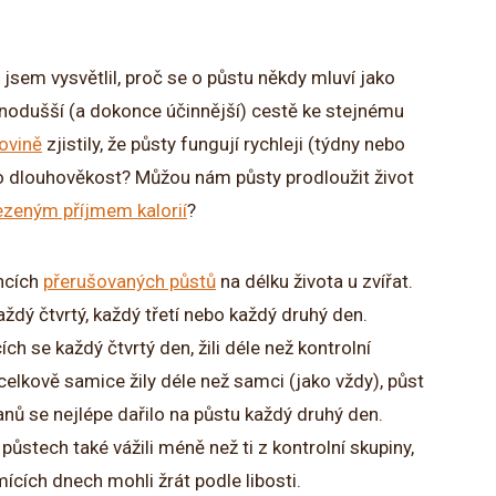
 jsem vysvětlil, proč se o půstu někdy mluví jako
dnodušší (a dokonce účinnější) cestě ke stejnému
ovině
zjistily, že půsty fungují rychleji (týdny nebo
ro dlouhověkost? Můžou nám půsty prodloužit život
zeným příjmem kalorií
?
ncích
přerušovaných půstů
na délku života u zvířat.
aždý čtvrtý, každý třetí nebo každý druhý den.
h se každý čtvrtý den, žili déle než kontrolní
 celkově samice žily déle než samci (jako vždy), půst
ů se nejlépe dařilo na půstu každý druhý den.
půstech také vážili méně než ti z kontrolní skupiny,
mících dnech mohli žrát podle libosti.