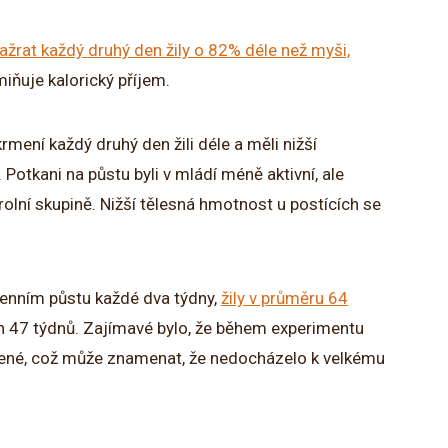
ažrat každý druhý den žily o 82% déle než myši,
miňuje kalorický příjem.
rmení každý druhý den žili déle a měli nižší
. Potkani na půstu byli v mládí méně aktivní, ale
trolní skupině. Nižší tělesná hmotnost u postících se
denním půstu každé dva týdny,
žily v průměru 64
en 47 týdnů. Zajímavé bylo, že během experimentu
rmené, což může znamenat, že nedocházelo k velkému