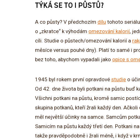
TÝKÁ SE TO I PŮSTŮ?
A co půsty? V předchozím
dílu
tohoto seriálu
o „zkratce“ k výhodám
omezování kalorií
, je
cíli. Studie o půstech/omezování kalorií a
rak
měsíce versus pouhé dny). Platí to samé i p
bez toho, abychom vypadali jako
opice s ome
1945 byl rokem první opravdové
studie
o úči
Od 42. dne života byli potkani na půstu buď k
Všichni potkani na půstu, kromě samic postícíc
skupina potkanů, kteří žrali každý den. Ačkoli
měl největší účinky na samce. Samcům potkan
Samicím na půstu každý třetí den. Potkani na 
takže pravděpodobně i žrali méně, i když v kr