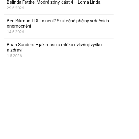
Belinda Fettke: Modré zóny, část 4 – Loma Linda
29.5.2026
Ben Bikman: LDL to není? Skutečné příčiny srdečních
onemocnění
14.5.2026
Brian Sanders – jak maso a mléko ovlivňují výšku
a zdraví
1.5.2026