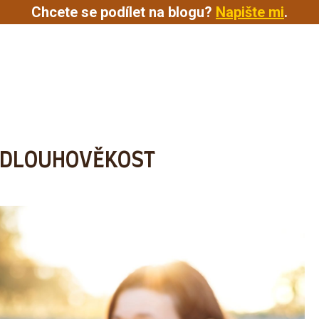
Chcete se podílet na blogu?
Napište mi
.
KOUČOVÁNÍ
21DENNÍ VÝZVA
O MNĚ
– DLOUHOVĚKOST