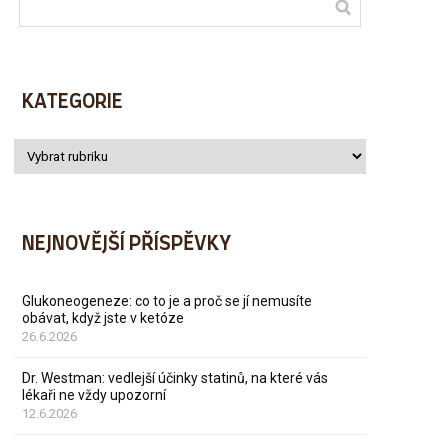
KATEGORIE
NEJNOVĚJŠÍ PŘÍSPĚVKY
Glukoneogeneze: co to je a proč se jí nemusíte
obávat, když jste v ketóze
26.6.2026
Dr. Westman: vedlejší účinky statinů, na které vás
lékaři ne vždy upozorní
12.6.2026