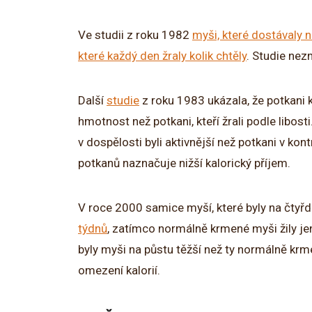
Ve studii z roku 1982
myši, které dostávaly n
které každý den žraly kolik chtěly
. Studie nez
Další
studie
z roku 1983 ukázala, že potkani k
hmotnost než potkani, kteří žrali podle libosti
v dospělosti byli aktivnější než potkani v kon
potkanů naznačuje nižší kalorický příjem.
V roce 2000 samice myší, které byly na čtyř
týdnů
, zatímco normálně krmené myši žily j
byly myši na půstu těžší než ty normálně k
omezení kalorií.