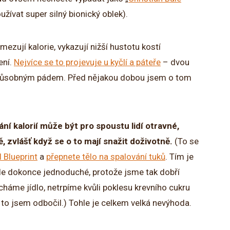
užívat super silný bionický oblek).
mezují kalorie, vykazují nižší hustotu kostí
ení.
Nejvíce se to projevuje u kyčlí a páteře
– dvou
způsobným pádem. Před nějakou dobou jsem o tom
í kalorií může být pro spoustu lidí otravné,
, zvlášť když se o to mají snažit doživotně.
(To se
 Blueprint
a
přepnete tělo na spalování tuků
. Tím je
ale dokonce jednoduché, protože jsme tak dobří
cháme jídlo, netrpíme kvůli poklesu krevního cukru
Ale to jsem odbočil.) Tohle je celkem velká nevýhoda.