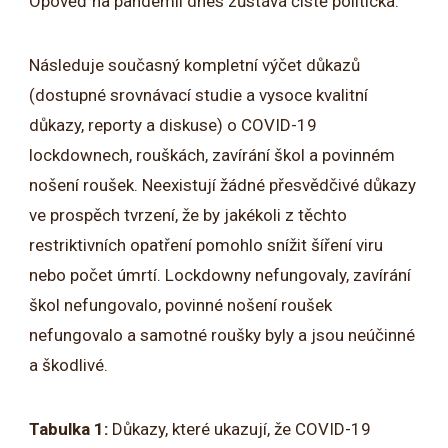
Opověď na pandemii dnes zůstává čistě politická.
Následuje současný kompletní výčet důkazů
(dostupné srovnávací studie a vysoce kvalitní
důkazy, reporty a diskuse) o COVID-19
lockdownech, rouškách, zavírání škol a povinném
nošení roušek. Neexistují žádné přesvědčivé důkazy
ve prospěch tvrzení, že by jakékoli z těchto
restriktivních opatření pomohlo snížit šíření viru
nebo počet úmrtí. Lockdowny nefungovaly, zavírání
škol nefungovalo, povinné nošení roušek
nefungovalo a samotné roušky byly a jsou neúčinné
a škodlivé.
Tabulka 1:
Důkazy, které ukazují, že COVID-19