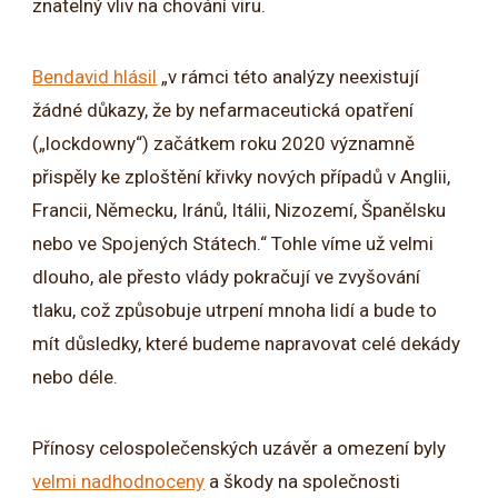
znatelný vliv na chování viru.
Bendavid hlásil
„v rámci této analýzy neexistují
žádné důkazy, že by nefarmaceutická opatření
(„lockdowny“) začátkem roku 2020 významně
přispěly ke zploštění křivky nových případů v Anglii,
Francii, Německu, Iránů, Itálii, Nizozemí, Španělsku
nebo ve Spojených Státech.“ Tohle víme už velmi
dlouho, ale přesto vlády pokračují ve zvyšování
tlaku, což způsobuje utrpení mnoha lidí a bude to
mít důsledky, které budeme napravovat celé dekády
nebo déle.
Přínosy celospolečenských uzávěr a omezení byly
velmi nadhodnoceny
a škody na společnosti