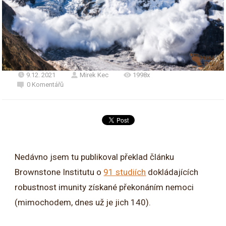
9.12. 2021
Mirek Kec
1998x
0 Komentářů
Nedávno jsem tu publikoval překlad článku
Brownstone Institutu o
91 studiích
dokládajících
robustnost imunity získané překonáním nemoci
(mimochodem, dnes už je jich 140).