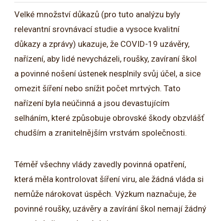
Velké množství důkazů (pro tuto analýzu byly
relevantní srovnávací studie a vysoce kvalitní
důkazy a zprávy) ukazuje, že COVID-19 uzávěry,
nařízení, aby lidé nevycházeli, roušky, zavíraní škol
a povinné nošení ústenek nesplnily svůj účel, a sice
omezit šíření nebo snížit počet mrtvých. Tato
nařízení byla neúčinná a jsou devastujícím
selháním, které způsobuje obrovské škody obzvlášť
chudším a zranitelnějším vrstvám společnosti.
Téměř všechny vlády zavedly povinná opatření,
která měla kontrolovat šíření viru, ale žádná vláda si
nemůže nárokovat úspěch. Výzkum naznačuje, že
povinné roušky, uzávěry a zavírání škol nemají žádný