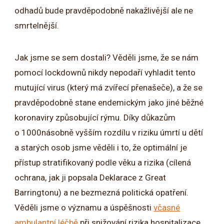
odhadů bude pravděpodobně nakažlivější ale ne
smrtelnější.
Jak jsme se sem dostali? Věděli jsme, že se nám
pomocí lockdownů nikdy nepodaří vyhladit tento
mutující virus (který má zvířecí přenašeče), a že se
pravděpodobně stane endemickým jako jiné běžné
koronaviry způsobující rýmu. Díky důkazům
o 1000násobně vyšším rozdílu v riziku úmrtí u dětí
a starých osob jsme věděli i to, že optimální je
přístup stratifikovaný podle věku a rizika (cílená
ochrana, jak ji popsala Deklarace z Great
Barringtonu) a ne bezmezná politická opatření.
Věděli jsme o významu a úspěšnosti
včasné
ambulantní léčbě
při snižování rizika hospitalizace