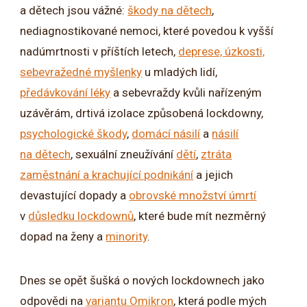
a dětech jsou vážné:
škody na dětech
,
nediagnostikované nemoci, které povedou k vyšší
nadúmrtnosti v příštích letech,
deprese, úzkosti,
sebevražedné myšlenky
u mladých lidí,
předávkování léky
a sebevraždy kvůli nařízeným
uzávěrám, drtivá izolace způsobená lockdowny,
psychologické škody
,
domácí násilí
a
násilí
na dětech
, sexuální zneužívání
dětí
,
ztráta
zaměstnání a krachující podnikání
a jejich
devastující dopady a
obrovské množství úmrtí
v
důsledku lockdownů
, které bude mít nezměrný
dopad na ženy a
minority
.
Dnes se opět šušká o nových lockdownech jako
odpovědi na
variantu Omikron
, která podle mých