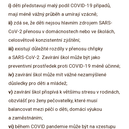
i)
děti představují malý podíl COVID-19 případů,
mají méně vážný průběh a umírají vzácně;
ii)
zdá se, že děti nejsou hlavním zdrojem SARS-
CoV-2 přenosu v domácnostech nebo ve školách,
celosvětově konzistentní zjištění;
iii)
existují důležité rozdíly v přenosu chřipky
a SARS-CoV-2. Zavírání škol může být jako
preventivní prostředek proti COVID-19 méně účinné;
iv)
zavírání škol může mít vážné nezamýšlené
důsledky pro děti a mládež;
v)
zavírání škol přispívá k většímu stresu v rodinách,
obzvlášť pro ženy pečovatelky, které musí
balancovat mezi péčí o děti, domácí výukou
a zaměstnáním;
vi)
během COVID pandemie může být na vzestupu