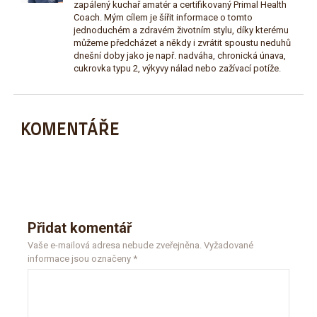
zapálený kuchař amatér a certifikovaný Primal Health
Coach. Mým cílem je šířit informace o tomto
jednoduchém a zdravém životním stylu, díky kterému
můžeme předcházet a někdy i zvrátit spoustu neduhů
dnešní doby jako je např. nadváha, chronická únava,
cukrovka typu 2, výkyvy nálad nebo zažívací potíže.
KOMENTÁŘE
Přidat komentář
Vaše e-mailová adresa nebude zveřejněna.
Vyžadované
informace jsou označeny
*