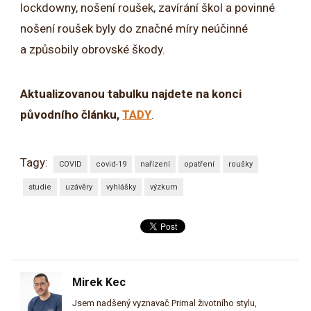
lockdowny, nošení roušek, zavírání škol a povinné
nošení roušek byly do značné míry neúčinné
a způsobily obrovské škody.
Aktualizovanou tabulku najdete na konci
původního článku,
TADY
.
Tagy:
COVID
covid-19
nařízení
opatření
roušky
studie
uzávěry
vyhlášky
výzkum
Mirek Kec
Jsem nadšený vyznavač Primal životního stylu,