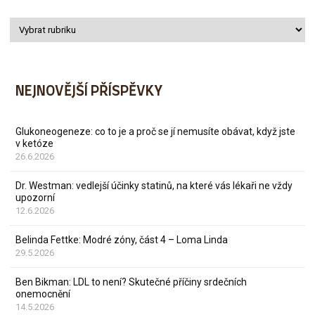
NEJNOVĚJŠÍ PŘÍSPĚVKY
Glukoneogeneze: co to je a proč se jí nemusíte obávat, když jste
v ketóze
26.6.2026
Dr. Westman: vedlejší účinky statinů, na které vás lékaři ne vždy
upozorní
12.6.2026
Belinda Fettke: Modré zóny, část 4 – Loma Linda
29.5.2026
Ben Bikman: LDL to není? Skutečné příčiny srdečních
onemocnění
14.5.2026