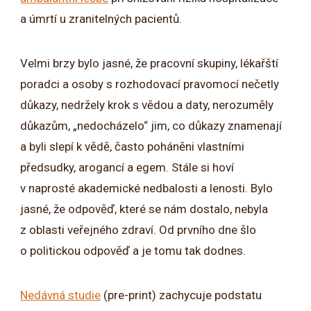
a úmrtí u zranitelných pacientů.
Velmi brzy bylo jasné, že pracovní skupiny, lékařští
poradci a osoby s rozhodovací pravomocí nečetly
důkazy, nedržely krok s vědou a daty, nerozuměly
důkazům, „nedocházelo“ jim, co důkazy znamenají
a byli slepí k vědě, často poháněni vlastními
předsudky, arogancí a egem. Stále si hoví
v naprosté akademické nedbalosti a lenosti. Bylo
jasné, že odpověď, které se nám dostalo, nebyla
z oblasti veřejného zdraví. Od prvního dne šlo
o politickou odpověď a je tomu tak dodnes.
Nedávná studie
(pre-print) zachycuje podstatu