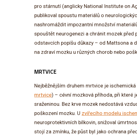
pro stárnutí (anglicky National Institute on A
publikoval spoustu materiálů o neurologický
nashromáždit impozantní množství materiálů,
spouštět neurogenezi a chránit mozek před 
odstavcích popíšu důkazy – od Mattsona a d
na zdraví mozku u různých chorob nebo pošk
MRTVICE
Nejběžnějším druhem mrtvice je ischemická m
mrtvice
) – cévní mozková příhoda, při které
sraženinou. Bez krve mozek nedostává vzduch
poškození mozku. U
zvířecího modelu ische
neuroprotektivních bílkovin, snižoval úmrtnost
stojí za zmínku, že půst byl jako ochrana před