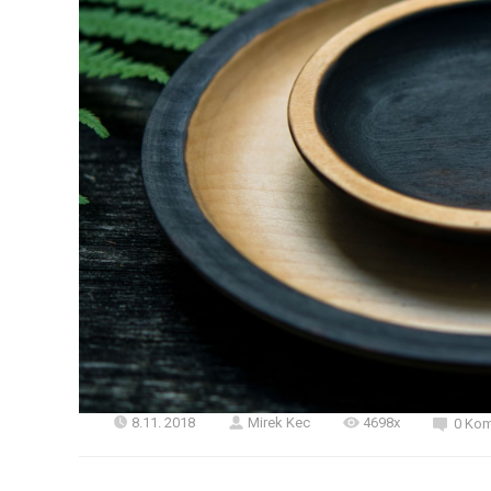
8.11. 2018
Mirek Kec
4698x
0 Kom