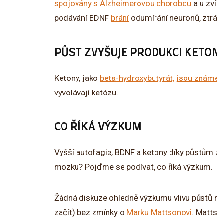
spojovány s Alzheimerovou chorobou
a u zv
podávání BDNF
brání
odumírání neuronů, ztrá
PŮST ZVYŠUJE PRODUKCI KETO
Ketony, jako
beta-hydroxybutyrát, jsou známé
vyvolávají ketózu.
CO ŘÍKÁ VÝZKUM
Vyšší autofagie, BDNF a ketony díky půstům 
mozku? Pojďme se podívat, co říká výzkum.
Žádná diskuze ohledně výzkumu vlivu půstů 
začít) bez zmínky o
Marku Mattsonovi
. Matt