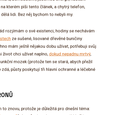
, na kterém píši tento článek, a chytrý telefon,
dělá lidi. Bez něj bychom to nebyli my.
 Rád rozjímám o své existenci, hodiny se nechávám
istech
ze sušené, lisované dřevěné buničiny
šechno mám ještě nějakou dobu užívat, potřebuji svůj
i život chci užívat naplno,
dokud nepadnu mrtvý
,
nkční mozek (protože ten se stará, abych přežil
 zdá, půsty poskytují tři hlavní ochranné a léčebné
URONŮ
m to znovu, protože je důležitá pro dnešní téma: