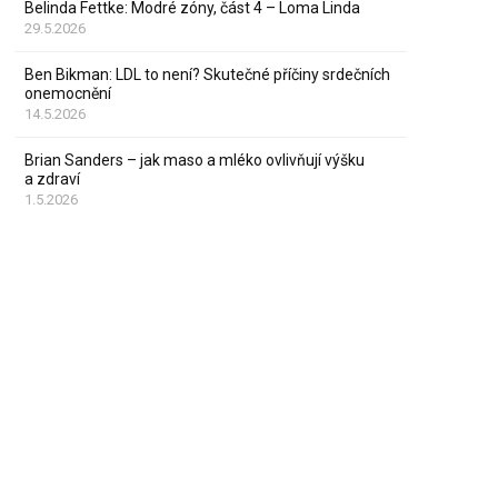
Belinda Fettke: Modré zóny, část 4 – Loma Linda
29.5.2026
Ben Bikman: LDL to není? Skutečné příčiny srdečních
onemocnění
14.5.2026
Brian Sanders – jak maso a mléko ovlivňují výšku
a zdraví
1.5.2026