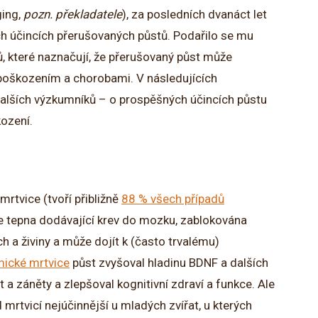
ging,
pozn. překladatele
), za posledních dvanáct let
ch účincích přerušovaných půstů. Podařilo se mu
 které naznačují, že přerušovaný půst může
poškozením a chorobami. V následujících
alších výzkumníků – o prospěšných účincích půstu
ození.
rtvice (tvoří přibližně
88 % všech případů
 je tepna dodávající krev do mozku, zablokována
 a živiny a může dojít k (často trvalému)
mické mrtvice
půst zvyšoval hladinu BDNF a dalších
 a záněty a zlepšoval kognitivní zdraví a funkce. Ale
 mrtvicí nejúčinnější u mladých zvířat, u kterých