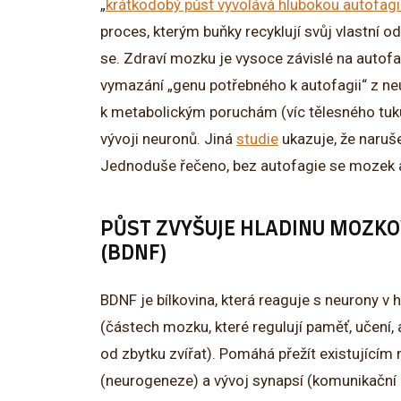
„
krátkodobý půst vyvolává hlubokou autofagi
proces, kterým buňky recyklují svůj vlastní o
se. Zdraví mozku je vysoce závislé na autofa
vymazání „genu potřebného k autofagii“ z n
k metabolickým poruchám (víc tělesného tuk
vývoji neuronů. Jiná
studie
ukazuje, že naruš
Jednoduše řečeno, bez autofagie se mozek ani
PŮST ZVYŠUJE HLADINU MOZK
(BDNF)
BDNF je bílkovina, která reaguje s neurony 
(částech mozku, které regulují paměť, učení, a 
od zbytku zvířat). Pomáhá přežít existujícím
(neurogeneze) a vývoj synapsí (komunikační 