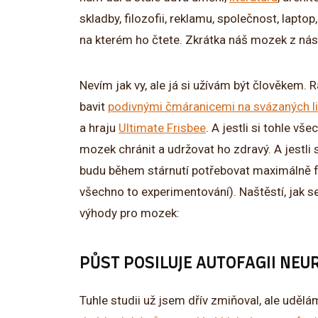
skladby, filozofii, reklamu, společnost, laptop
na kterém ho čtete. Zkrátka náš mozek z nás 
Nevím jak vy, ale já si užívám být člověkem.
bavit
podivnými čmáranicemi na svázaných l
a hraju
Ultimate Frisbee
. A jestli si tohle v
mozek chránit a udržovat ho zdravý. A jestli s
budu během stárnutí potřebovat maximálně fu
všechno to experimentování). Naštěstí, jak se
výhody pro mozek:
PŮST POSILUJE AUTOFAGII NE
Tuhle studii už jsem dřív zmiňoval, ale udělá