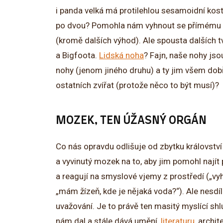
i panda velká má protilehlou sesamoidní kost
po dvou? Pomohla nám vyhnout se přímému od
(kromě dalších výhod). Ale spousta dalších t
a Bigfoota.
Lidská noha
? Fajn, naše nohy jso
nohy (jenom jiného druhu) a ty jim všem dobř
ostatních zvířat (protože něco to být musí)?
MOZEK, TEN ÚŽASNÝ ORGÁN
Co nás opravdu odlišuje od zbytku království 
a vyvinutý mozek na to, aby jim pomohl najít
a reagují na smyslové vjemy z prostředí („vyh
„mám žízeň, kde je nějaká voda?“). Ale nesdí
uvažování. Je to právě ten masitý myslící shlu
nám dal a stále dává umění,
literaturu
, archi